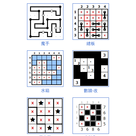
魔手
縫板
水箱
數牆‧改