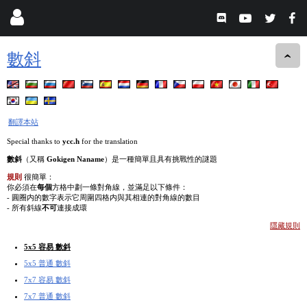
數斜
翻譯本站
Special thanks to
ycc.h
for the translation
數斜
（又稱
Gokigen Naname
）是一種簡單且具有挑戰性的謎題
規則
很簡單：
你必須在
每個
方格中劃一條對角線，並滿足以下條件：
- 圓圈内的數字表示它周圍四格内與其相連的對角線的數目
- 所有斜線
不可
連接成環
隱藏規則
5x5 容易 數斜
5x5 普通 數斜
7x7 容易 數斜
7x7 普通 數斜