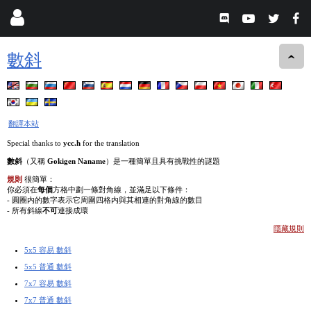
數斜
翻譯本站
Special thanks to
ycc.h
for the translation
數斜
（又稱
Gokigen Naname
）是一種簡單且具有挑戰性的謎題
規則
很簡單：
你必須在
每個
方格中劃一條對角線，並滿足以下條件：
- 圓圈内的數字表示它周圍四格内與其相連的對角線的數目
- 所有斜線
不可
連接成環
隱藏規則
5x5 容易 數斜
5x5 普通 數斜
7x7 容易 數斜
7x7 普通 數斜