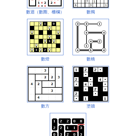
數迴（數圈、柵欄）
數獨
數燈
數橋
數方
塗牆