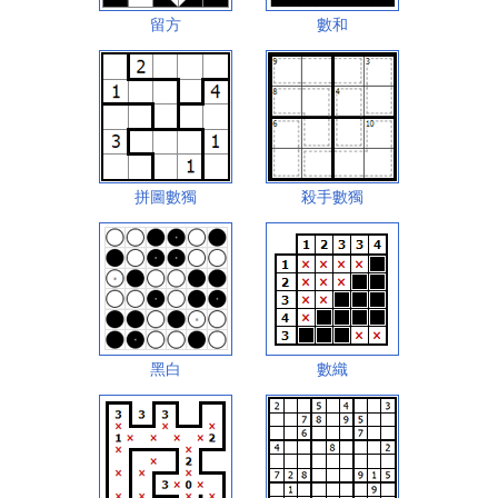
留方
數和
拼圖數獨
殺手數獨
黑白
數織