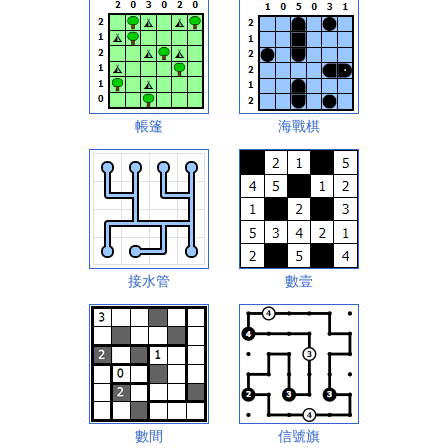
帳篷
海戰棋
接水管
數壹
數間
信號旗