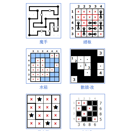
魔手
縫板
水箱
數牆‧改