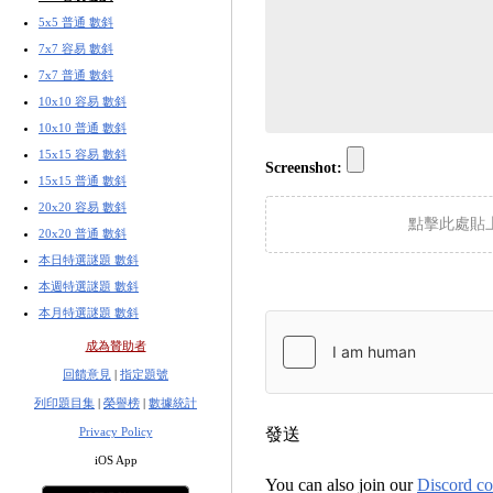
5x5 普通 數斜
7x7 容易 數斜
7x7 普通 數斜
10x10 容易 數斜
10x10 普通 數斜
15x15 容易 數斜
Screenshot:
15x15 普通 數斜
20x20 容易 數斜
點擊此處貼
20x20 普通 數斜
本日特選謎題 數斜
本週特選謎題 數斜
本月特選謎題 數斜
成為贊助者
回饋意見
|
指定題號
列印題目集
|
榮譽榜
|
數據統計
Privacy Policy
發送
iOS App
You can also join our
Discord c