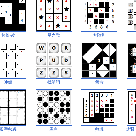
數牆‧改
星之戰
方陣和
連續
找單詞
留方
殺手數獨
黑白
數織
數迴