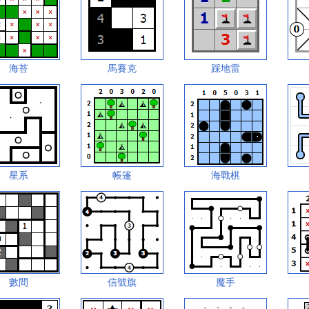
海苔
馬賽克
踩地雷
星系
帳篷
海戰棋
數間
信號旗
魔手