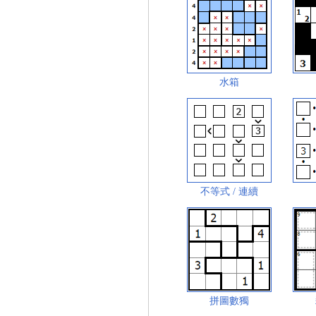
水箱
不等式 / 連續
拼圖數獨