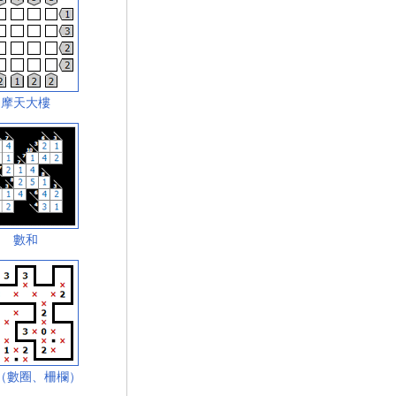
摩天大樓
數和
（數圈、柵欄）