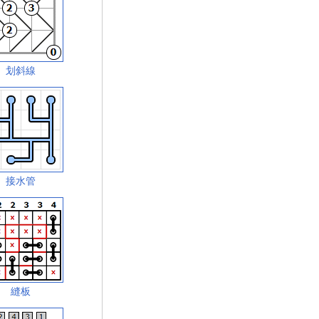
划斜線
接水管
縫板