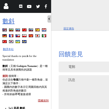
數斜
固定廣告
翻譯本站
回饋意見
Special thanks to
ycc.h
for the
translation
數斜
（又稱
Gokigen Naname
）是一種
電郵
簡單且具有挑戰性的謎題
規則
很簡單：
你必須在
每個
方格中劃一條對角線，並
訊息
滿足以下條件：
- 圓圈内的數字表示它周圍四格内與其
相連的對角線的數目
- 所有斜線
不可
連接成環
隱藏規則
5x5 容易 數斜