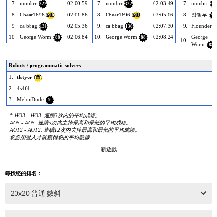
7.
numbrr
02:00.59
7.
numbrr
02:03.49
7.
numbrr
322
322
32
8.
Cbear1696
02:01.86
8.
Cbear1696
02:05.06
8.
장현우
240
240
97
9.
ca bbag
02:05.36
9.
ca bbag
02:07.30
9.
Flounder
130
130
1
10.
George Worm
02:06.84
10.
George Worm
02:08.24
George
88
88
10.
Worm
88
Robots / programmatic solvers
1.
tlstyer
151
2.
4s4f4
3.
MelonDude
9
* MO3 - MO3. 連續3次内的平均成績。
AO5 - AO5. 連續5次内去掉最高和最低的平均成績。
AO12 - AO12. 連續12次内去掉最高和最低的平均成績。
您必須登入才能獲得您的平均數據
新遊戲
尋找您的排名：