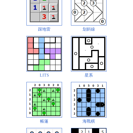
踩地雷
划斜線
LITS
星系
帳篷
海戰棋