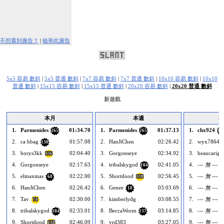
不想看到廣告？
|
檢舉此廣告
5x5 容易 數斜
|
5x5 普通 數斜
|
7x7 容易 數斜
|
7x7 普通 數斜
|
10x10 容易 數斜
|
10x10
普通 數斜
|
15x15 容易 數斜
|
15x15 普通 數斜
|
20x20 容易 數斜
|
20x20 普通 數斜
新遊戲
本月
本週
本
1.
Parmenides
01:34.70
1.
Parmenides
01:37.13
1.
chx924
265
265
13
2.
ca bbag
01:57.08
2.
HanJiChen
02:26.42
2.
wyx78647
130
3.
borys3kk
02:04.40
3.
Gorgonseye
02:34.92
3.
beaucariga
136
4.
Gorgonseye
02:17.63
4.
tribalskygod
02:41.05
4.
--- 無 ---
104
5.
elmaxmas
02:22.00
5.
Shortdood
02:56.45
5.
--- 無 ---
68
138
6.
HanJiChen
02:26.42
6.
Genee
03:03.69
6.
--- 無 ---
18
7.
Tav
02:30.00
7.
kimberlydg
03:08.55
7.
--- 無 ---
70
8.
tribalskygod
02:33.01
8.
BeccaWorm
03:14.85
8.
--- 無 ---
104
137
9.
Shortdood
02:46.09
9.
vrd383
03:27.05
9.
--- 無 ---
138