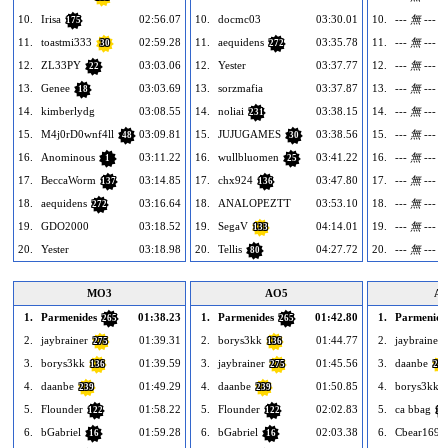
10.
Irisa
02:56.07
10.
docmc03
03:30.01
10.
--- 無 ---
175
11.
toastmi333
02:59.28
11.
aequidens
03:35.78
11.
--- 無 ---
30
272
12.
ZL33PY
03:03.06
12.
Yester
03:37.77
12.
--- 無 ---
22
13.
Genee
03:03.69
13.
sorzmafia
03:37.87
13.
--- 無 ---
18
14.
kimberlydg
03:08.55
14.
noliai
03:38.15
14.
--- 無 ---
231
15.
M4j0rD0wnf4ll
03:09.81
15.
JUJUGAMES
03:38.56
15.
--- 無 ---
48
30
16.
Anominous
03:11.22
16.
wullbluomen
03:41.22
16.
--- 無 ---
1
25
17.
BeccaWorm
03:14.85
17.
chx924
03:47.80
17.
--- 無 ---
137
136
18.
aequidens
03:16.64
18.
ANALOPEZTT
03:53.10
18.
--- 無 ---
272
19.
GDO2000
03:18.52
19.
SegaV
04:14.01
19.
--- 無 ---
133
20.
Yester
03:18.98
20.
Tellis
04:27.72
20.
--- 無 ---
80
MO3
AO5
AO
1.
Parmenides
01:38.23
1.
Parmenides
01:42.80
1.
Parmenide
265
265
2.
jaybrainer
01:39.31
2.
borys3kk
01:44.77
2.
jaybrainer
275
136
3.
borys3kk
01:39.59
3.
jaybrainer
01:45.56
3.
daanbe
136
275
239
4.
daanbe
01:49.29
4.
daanbe
01:50.85
4.
borys3kk
239
239
5.
Flounder
01:58.22
5.
Flounder
02:02.83
5.
ca bbag
122
122
13
6.
bGabriel
01:59.28
6.
bGabriel
02:03.38
6.
Cbear1696
16
16