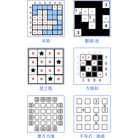
水箱
數牆‧改
星之戰
方陣和
摩天大樓
不等式 / 連續