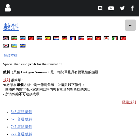
數斜
翻譯本站
Special thanks to
ycc.h
for the translation
數斜
（又稱
Gokigen Naname
）是一種簡單且具有挑戰性的謎題
規則
很簡單：
你必須在
每個
方格中劃一條對角線，並滿足以下條件：
- 圓圈内的數字表示它周圍四格内與其相連的對角線的數目
- 所有斜線
不可
連接成環
隱藏規則
5x5 容易 數斜
5x5 普通 數斜
7x7 容易 數斜
7x7 普通 數斜