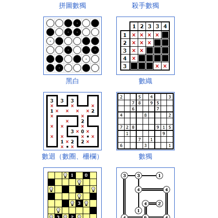
拼圖數獨
殺手數獨
黑白
數織
數迴（數圈、柵欄）
數獨